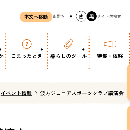
白
黒
背景色
サイト内検索
本文へ移動
か
こまったとき
暮らしのツール
特集・体験
イベント情報
波方ジュニアスポーツクラブ講演会