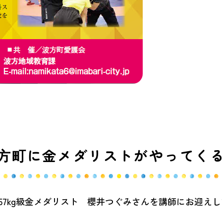
方町に金メダリストがやってく
ル57kg級金メダリスト 櫻井つぐみさんを講師にお迎え