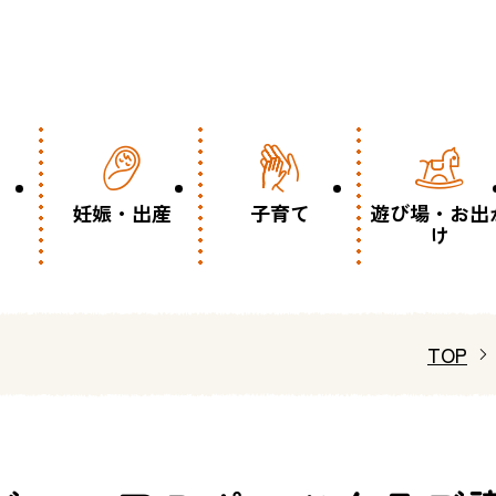
妊娠・出産
子育て
遊び場・お出
け
TOP