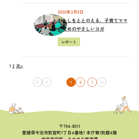
2026年3月9日
わたしをととのえる、子育てママ
のためのやさしいヨガ
レポート
1
2
次
>
1
2
〒794-8511
愛媛県今治市別宮町1丁目4番地1 本庁第1別館4階
今治市役所 ネウボラ推進課