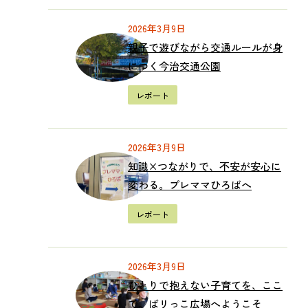
2026年3月9日
親子で遊びながら交通ルールが身
につく今治交通公園
レポート
2026年3月9日
知識×つながりで、不安が安心に
変わる。プレママひろばへ
レポート
2026年3月9日
ひとりで抱えない子育てを、ここ
で。ばリっこ広場へようこそ