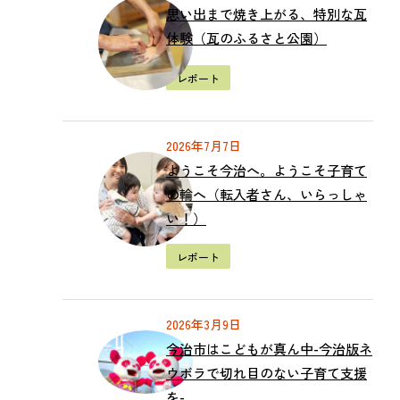
思い出まで焼き上がる、特別な瓦
体験（瓦のふるさと公園）
レポート
2026年7月7日
ようこそ今治へ。ようこそ子育て
の輪へ（転入者さん、いらっしゃ
い！）
レポート
2026年3月9日
今治市はこどもが真ん中-今治版ネ
ウボラで切れ目のない子育て支援
を-