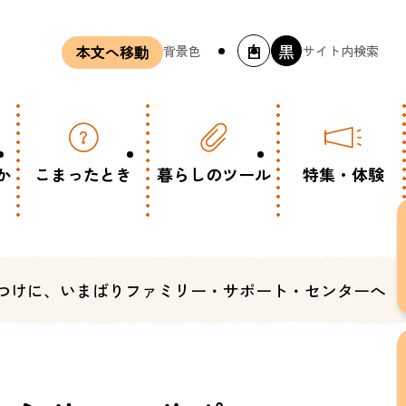
白
黒
背景色
サイト内検索
本文へ移動
か
こまったとき
暮らしのツール
特集・体験
つけに、いまばりファミリー・サポート・センターへ