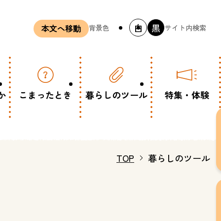
白
黒
背景色
サイト内検索
本文へ移動
か
こまったとき
暮らしのツール
特集・体験
TOP
暮らしのツール