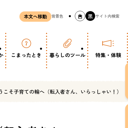
白
黒
背景色
サイト内検索
本文へ移動
か
こまったとき
暮らしのツール
特集・体験
うこそ子育ての輪へ（転入者さん、いらっしゃい！）