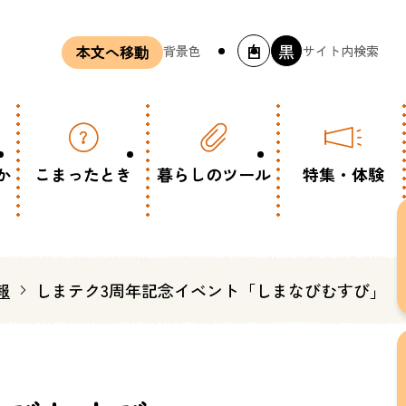
白
黒
背景色
サイト内検索
本文へ移動
か
こまったとき
暮らしのツール
特集・体験
報
しまテク3周年記念イベント「しまなびむすび」