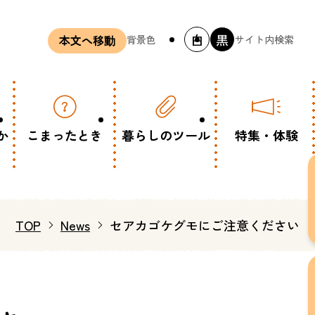
白
黒
背景色
サイト内検索
本文へ移動
か
こまったとき
暮らしのツール
特集・体験
TOP
News
セアカゴケグモにご注意ください