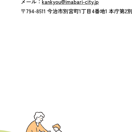
メール：
kankyou@imabari-city.jp
〒794-8511 今治市別宮町1丁目4番地1 本庁第2