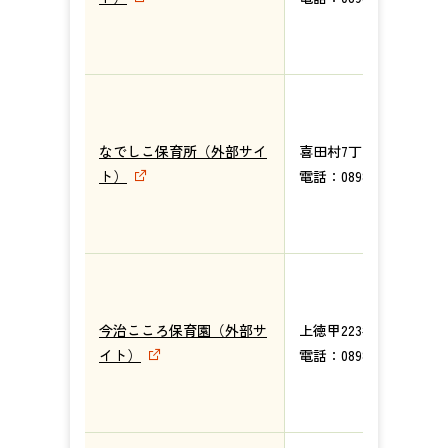
なでしこ保育所（外部サイ
喜田村7丁目2番30号
ト）
電話：0898-47-6050
今治こころ保育園（外部サ
上徳甲223番地11
イト）
電話：0898-52-8966