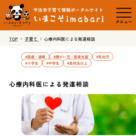
メニュー
TOP
子育て
心療内科医による発達相談
#医療・健康
#障がい児・発達支援
#乳幼児
#小学生
#中学生
#高校生以上
心療内科医による発達相談