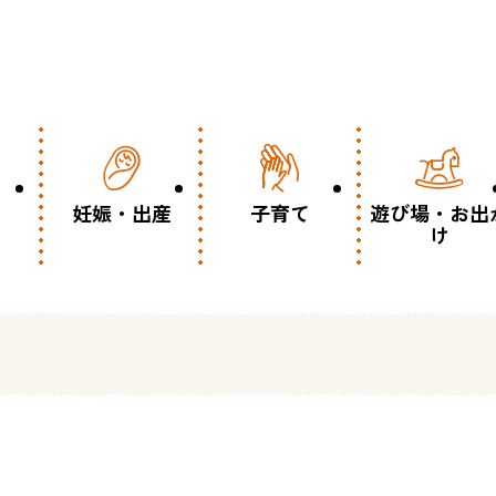
妊娠・出産
子育て
遊び場・お出
け