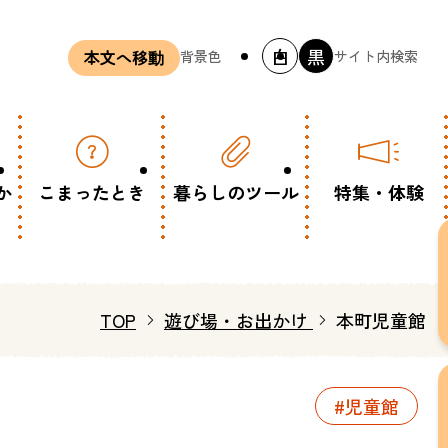
白
黒
背景色
サイト内検索
本文へ移動
か
こまったとき
暮らしのツール
特集・体験
TOP
遊び場・お出かけ
本町児童館
#児童館