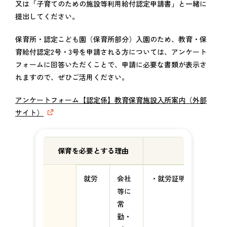
又は「子育てのための施設等利用給付認定申請書」と一緒に
提出してください。
保育所・認定こども園（保育所部分）入園のため、教育・保
育給付認定2号・3号を申請される方については、アンケート
フォームに回答いただくことで、申請に必要な書類が表示さ
れますので、ぜひご活用ください。
アンケートフォーム【認定係】教育保育施設入所案内（外部
サイト）
保育を必要とする理由
提出が必要
就労
会社
・就労証明書
等に
常
勤・