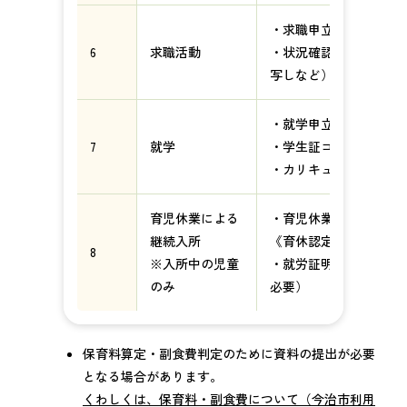
・求職申立書
6
求職活動
・状況確認の書類（ハ
写しなど）
・就学申立書
7
就学
・学生証コピーまたは
・カリキュラム（時間
育児休業による
・育児休業期間証明書
継続入所
《育休認定中の児童の
8
※入所中の児童
・就労証明書（育休期
のみ
必要）
保育料算定・副食費判定のために資料の提出が必要
となる場合があります。
くわしくは、保育料・副食費について（今治市利用