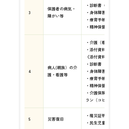
・診断書（原本）
保護者の病気・
3
・身体障害者手帳（コ
障がい等
・療育手帳（コピー）
・精神保健福祉手帳（
・介護（看護）申立書
・添付資料のいずれか
《添付資料》
・診断書
病人(親族）の介
4
・身体障害者手帳（コ
護・看護等
・療育手帳（コピー）
・精神保健福祉手帳（
・介護保険被保険者証
ラン（コピー）
・罹災証明
5
災害復旧
・民生児童委員の確認