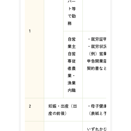
パー
ト等
で勤
務
1
自営
・就労証明書
業主
・就労状況を証明する
自営
（例）営業許可証、登
専従
申告開業届、確定申告
者農
契約書などの写し
業・
漁業
内職
2
妊娠・出産（出
・母子健康手帳
産の前後）
（表紙と予定日のペー
いずれかひとつ