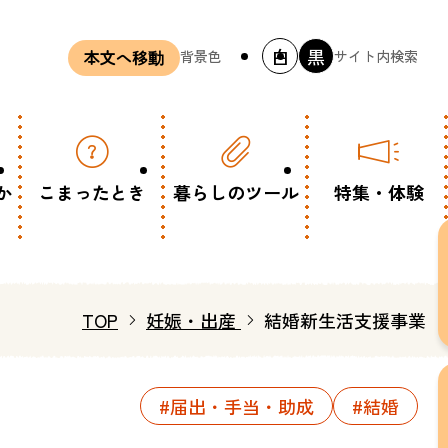
白
黒
背景色
サイト内検索
本文へ移動
か
こまったとき
暮らしのツール
特集・体験
TOP
妊娠・出産
結婚新生活支援事業
#届出・手当・助成
#結婚