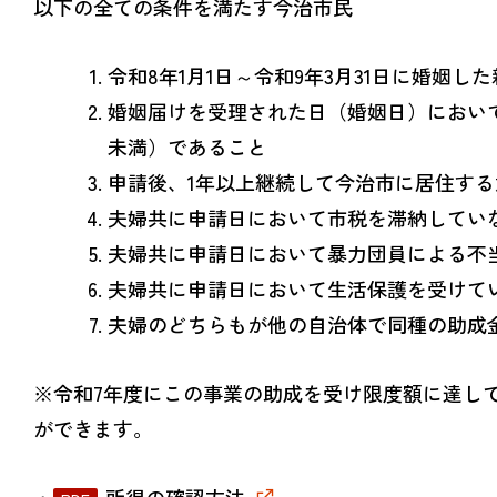
以下の全ての条件を満たす今治市民
令和8年1月1日～令和9年3月31日に婚姻し
婚姻届けを受理された日（婚姻日）において
未満）であること
申請後、1年以上継続して今治市に居住す
夫婦共に申請日において市税を滞納してい
夫婦共に申請日において暴力団員による不当
夫婦共に申請日において生活保護を受けて
夫婦のどちらもが他の自治体で同種の助成
※令和7年度にこの事業の助成を受け限度額に達し
ができます。
・
所得の確認方法