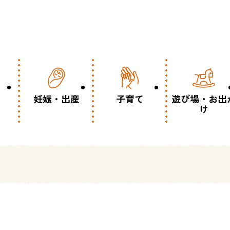
妊娠・出産
子育て
遊び場・お出
け