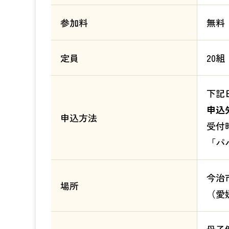
参加料
無料
定員
20組
下記
申込先
申込方法
受付時
「パ
今治
場所
（愛