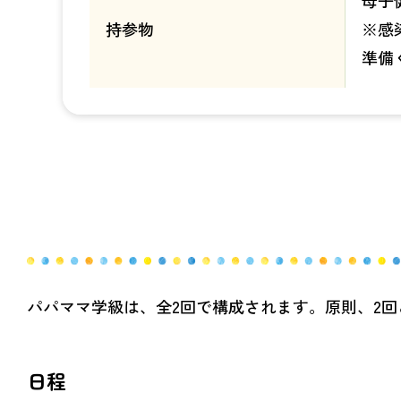
母子
持参物
※感
準備
パパママ学級は、全2回で構成されます。原則、2
日程