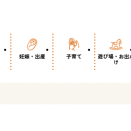
妊娠・出産
子育て
遊び場・お出
け