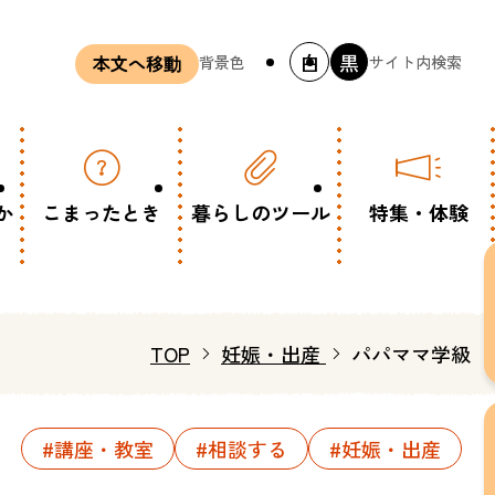
白
黒
背景色
サイト内検索
本文へ移動
か
こまったとき
暮らしのツール
特集・体験
TOP
妊娠・出産
パパママ学級
#講座・教室
#相談する
#妊娠・出産