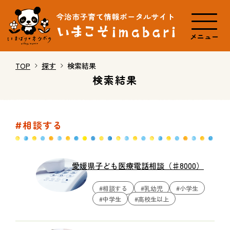
メニュー
TOP
探す
検索結果
検索結果
#相談する
愛媛県子ども医療電話相談（♯8000）
#相談する
#乳幼児
#小学生
#中学生
#高校生以上