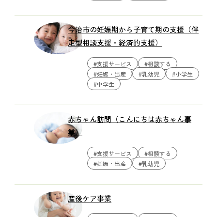
今治市の妊娠期から子育て期の支援（伴
走型相談支援・経済的支援）
#支援サービス
#相談する
#妊娠・出産
#乳幼児
#小学生
#中学生
赤ちゃん訪問（こんにちは赤ちゃん事
業）
#支援サービス
#相談する
#妊娠・出産
#乳幼児
産後ケア事業