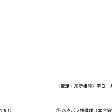
〈電話・来所相談〉平日 月曜
6-1）
⑦ ネウボラ推進課（本庁第