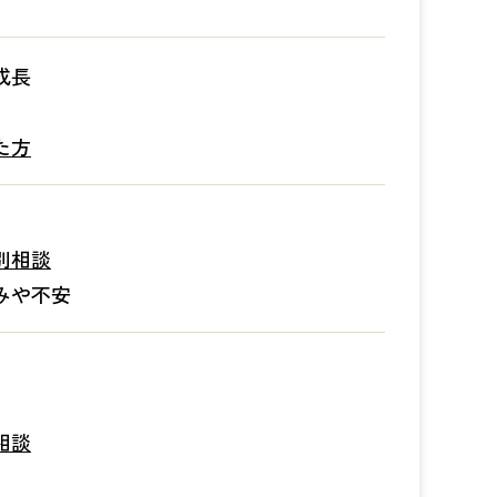
成長
た方
別相談
みや不安
相談