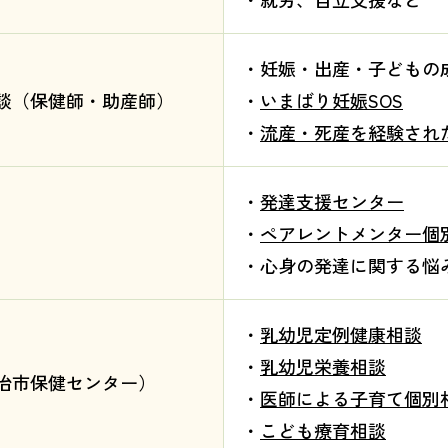
・妊娠・出産・子どもの
談（保健師・助産師）
・
いまばり妊娠SOS
・
流産・死産を経験され
・
発達支援センター
）
・
ペアレントメンター個
・心身の発達に関する悩
・
乳幼児定例健康相談
・
乳幼児栄養相談
治市保健センター）
・
医師による子育て個別
・
こども療育相談