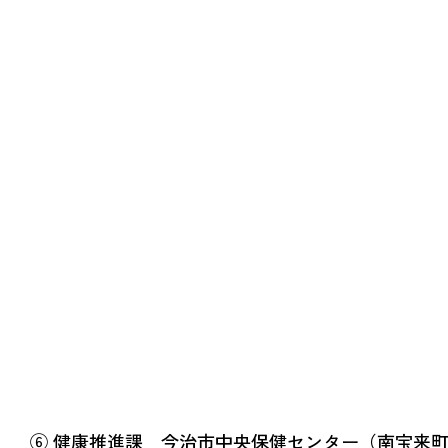
⑥ 健康推進課 今治市中央保健センター（南宝来町1-