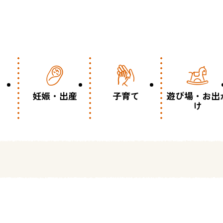
妊娠・出産
子育て
遊び場・お出
け