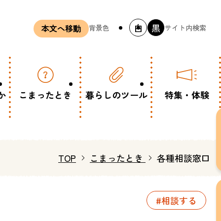
白
黒
背景色
サイト内検索
本文へ移動
か
こまったとき
暮らしのツール
特集・体験
TOP
こまったとき
各種相談窓口
#相談する