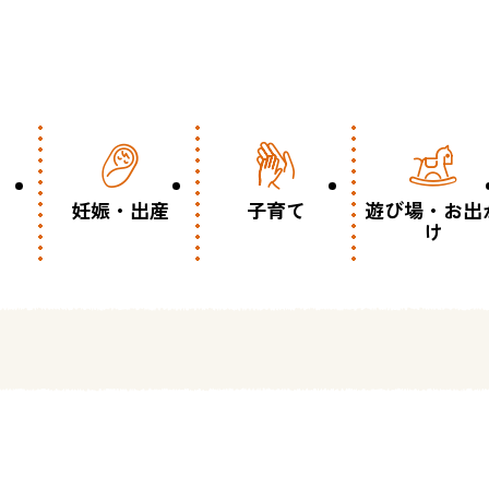
妊娠・出産
子育て
遊び場・お出
け