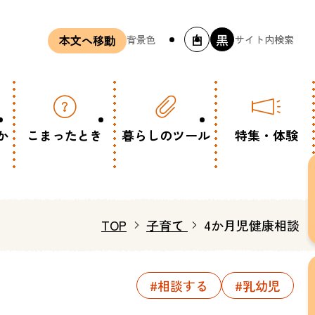
白
黒
背景色
サイト内検索
本文へ移動
か
こまったとき
暮らしのツール
特集・体験
TOP
子育て
4か月児健康相談
#相談する
#乳幼児