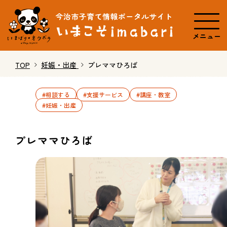
メニュー
TOP
妊娠・出産
プレママひろば
#相談する
#支援サービス
#講座・教室
#妊娠・出産
プレママひろば